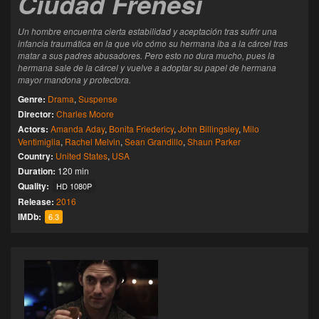
Ciudad Frenesí
Un hombre encuentra cierta estabilidad y aceptación tras sufrir una
infancia traumática en la que vio cómo su hermana iba a la cárcel tras
matar a sus padres abusadores. Pero esto no dura mucho, pues la
hermana sale de la cárcel y vuelve a adoptar su papel de hermana
mayor mandona y protectora.
Genre:
Drama
,
Suspense
Director:
Charles Moore
Actors:
Amanda Aday
,
Bonita Friedericy
,
John Billingsley
,
Milo
Ventimiglia
,
Rachel Melvin
,
Sean Grandillo
,
Shaun Parker
Country:
United States
,
USA
Duration:
120 min
Quality:
HD 1080P
Release:
2016
IMDb:
6.3