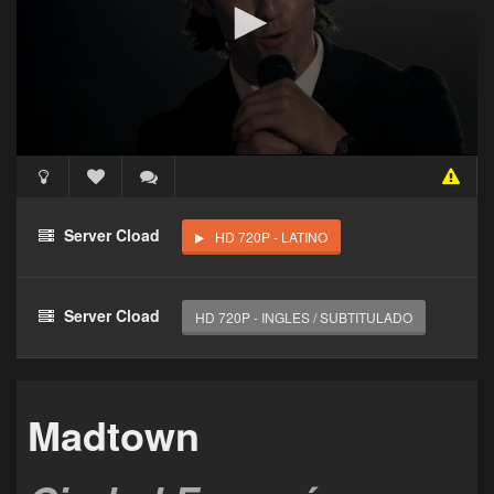
Acceso Requerido
Haz clic 3 veces en el botón para desbloquear este
Server Cload
HD 720P - LATINO
reproductor
Clic 1 - Abrir primer enlace
Server Cload
HD 720P - INGLES / SUBTITULADO
Clics: 0/3
El acceso expira en 1 hora
Madtown