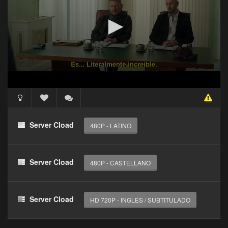
reproductor
Clic 1 - Abrir primer enlace
Clics: 0/3
El acceso expira en 1 hora
Acceso Requerido
Haz clic 3 veces en el botón para desbloquear este
Server Cload
480P - LATINO
reproductor
Clic 1 - Abrir primer enlace
Server Cload
480P - CASTELLANO
Clics: 0/3
El acceso expira en 1 hora
Server Cload
HD 720P - INGLES / SUBTITULADO