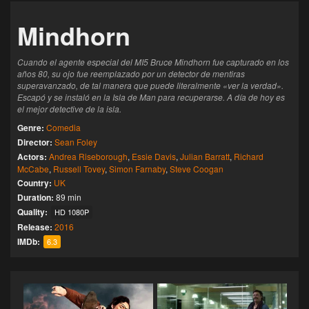
Mindhorn
Cuando el agente especial del MI5 Bruce Mindhorn fue capturado en los
años 80, su ojo fue reemplazado por un detector de mentiras
superavanzado, de tal manera que puede literalmente «ver la verdad».
Escapó y se instaló en la Isla de Man para recuperarse. A día de hoy es
el mejor detective de la isla.
Genre:
Comedia
Director:
Sean Foley
Actors:
Andrea Riseborough
,
Essie Davis
,
Julian Barratt
,
Richard
McCabe
,
Russell Tovey
,
Simon Farnaby
,
Steve Coogan
Country:
UK
Duration:
89 min
Quality:
HD 1080P
Release:
2016
IMDb:
6.3