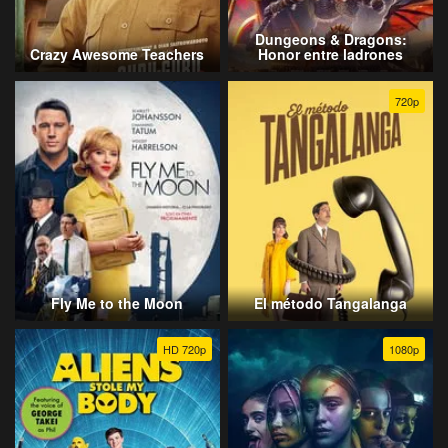
Dungeons & Dragons:
Crazy Awesome Teachers
Honor entre ladrones
720p
Fly Me to the Moon
El método Tangalanga
HD 720p
1080p