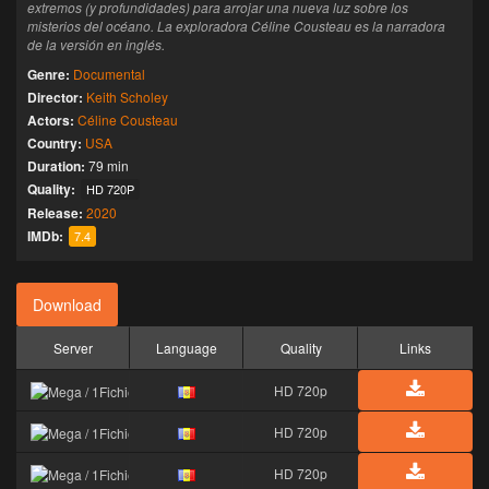
extremos (y profundidades) para arrojar una nueva luz sobre los
misterios del océano. La exploradora Céline Cousteau es la narradora
de la versión en inglés.
Genre:
Documental
Director:
Keith Scholey
Actors:
Céline Cousteau
Country:
USA
Duration:
79 min
Quality:
HD 720P
Release:
2020
IMDb:
7.4
Download
Server
Language
Quality
Links
HD 720p
HD 720p
HD 720p