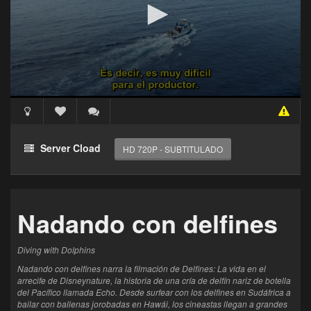
Acceso Requerido
Haz clic 3 veces en el botón para desbloquear este
Server Cload
HD 720P - SUBTITULADO
reproductor
Clic 1 - Abrir primer enlace
Nadando con delfines
Clics: 0/3
El acceso expira en 1 hora
Diving with Dolphins
Nadando con delfines narra la filmación de Delfines: La vida en el
arrecife de Disneynature, la historia de una cría de delfín nariz de botella
del Pacífico llamada Echo. Desde surfear con los delfines en Sudáfrica a
bailar con ballenas jorobadas en Hawái, los cineastas llegan a grandes