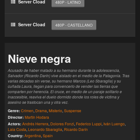
Server Cload
480P - LATINO
reproductor
Clic 1 - Abrir primer enlace
Server Cload
480P - CASTELLANO
Clics: 0/3
El acceso expira en 1 hora
Nieve negra
Acusado de haber matado a su hermano durante la adolescencia,
Salvador (Ricardo Darín) vive aislado en el medio de la Patagonia. Tras
varias décadas sin verse, su hermano Marcos (Leo Sbaraglia) y su
cuñada Laura, llegan para convencerlo de vender las tierras que
comparten por herencia. El cruce, en medio de un paraje solitario e
inaccesible, reaviva el duelo dormido donde los roles de víctima y
asesino se trastocan una y otra vez.
Genre:
Crimen
,
Drama
,
Misterio
,
Suspense
Director:
Martín Hodara
Actors:
Andrés Herrera
,
Dolores Fonzi
,
Federico Luppi
,
Iván Luengo
,
Laia Costa
,
Leonardo Sbaraglia
,
Ricardo Darín
Country:
Argentina
,
Spain