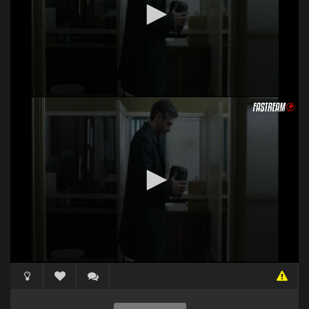
Acceso Requerido
Haz clic 3 veces en el botón para desbloquear este
reproductor
Clic 1 - Abrir primer enlace
Clics: 0/3
El acceso expira en 1 hora
Acceso Requerido
Haz clic 3 veces en el botón para desbloquear este