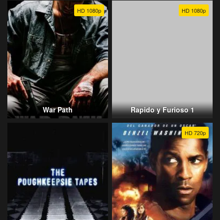
HD 1080p
HD 1080p
War Path
Rapido y Furioso 1
HD 720p