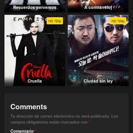
Recuerdos perversos
A contrarreloj
HD 720p
HD 720p
Cruella
Ciudad sin ley
Comments
Tu dirección de correo electrónico no será publicada.
Los
campos obligatorios están marcados con
*
Comentario
*