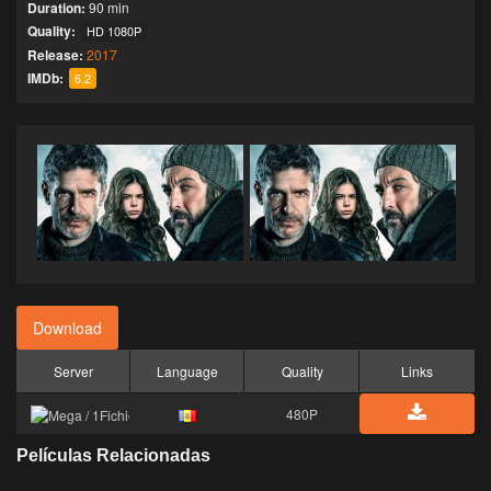
Duration:
90 min
Quality:
HD 1080P
Release:
2017
IMDb:
6.2
Download
Server
Language
Quality
Links
480P
Películas Relacionadas