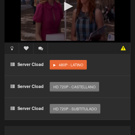
Acceso Requerido
Haz clic 3 veces en el botón para desbloquear este
Server Cload
480P - LATINO
reproductor
Clic 1 - Abrir primer enlace
Server Cload
HD 720P - CASTELLANO
Clics: 0/3
El acceso expira en 1 hora
Server Cload
HD 720P - SUBTITULADO