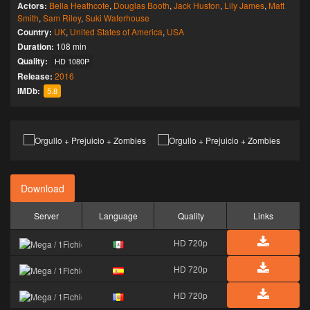
Actors:
Bella Heathcote
,
Douglas Booth
,
Jack Huston
,
Lily James
,
Matt
Smith
,
Sam Riley
,
Suki Waterhouse
Country:
UK
,
United States of America
,
USA
Duration:
108 min
Quality:
HD 1080P
Release:
2016
IMDb:
5.8
Download
Server
Language
Quality
Links
HD 720p
HD 720p
HD 720p