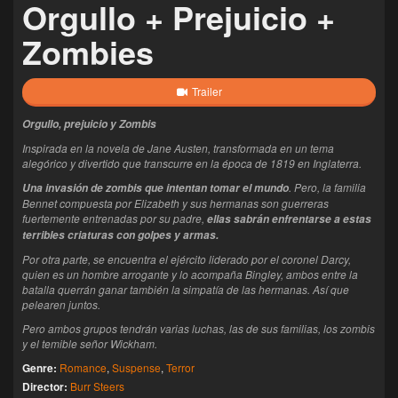
Orgullo + Prejuicio +
Zombies
Trailer
Orgullo, prejuicio y Zombis
Inspirada en la novela de Jane Austen, transformada en un tema
alegórico y divertido que transcurre en la época de 1819 en Inglaterra.
. Pero, la familia
Una invasión de zombis que intentan tomar el mundo
Bennet compuesta por Elizabeth y sus hermanas son guerreras
fuertemente entrenadas por su padre,
ellas sabrán enfrentarse a estas
terribles criaturas con golpes y armas.
Por otra parte, se encuentra el ejército liderado por el coronel Darcy,
quien es un hombre arrogante y lo acompaña Bingley, ambos entre la
batalla querrán ganar también la simpatía de las hermanas. Así que
pelearen juntos.
Pero ambos grupos tendrán varias luchas, las de sus familias, los zombis
y el temible señor Wickham.
Genre:
Romance
,
Suspense
,
Terror
Director:
Burr Steers