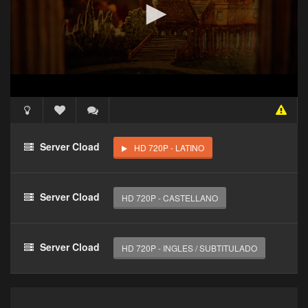
Acceso Requerido
Haz clic 3 veces en el botón para desbloquear este
Server Cload
HD 720P - LATINO
reproductor
Clic 1 - Abrir primer enlace
Server Cload
HD 720P - CASTELLANO
Clics: 0/3
El acceso expira en 1 hora
Server Cload
HD 720P - INGLES / SUBTITULADO