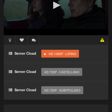
Acceso Requerido
Haz clic 3 veces en el botón para desbloquear este
Server Cload
HD 1080P - LATINO
reproductor
Clic 1 - Abrir primer enlace
Server Cload
HD 720P - CASTELLANO
Clics: 0/3
El acceso expira en 1 hora
Server Cload
HD 720P - SUBTITULADO