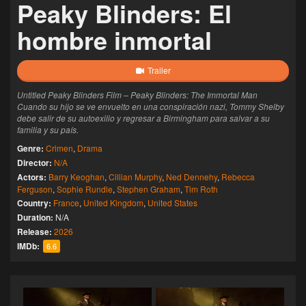
Peaky Blinders: El
hombre inmortal
Trailer
Untitled Peaky Blinders Film – Peaky Blinders: The Immortal Man
Cuando su hijo se ve envuelto en una conspiración nazi, Tommy Shelby
debe salir de su autoexilio y regresar a Birmingham para salvar a su
familia y su país.
Genre:
Crimen
,
Drama
Director:
N/A
Actors:
Barry Keoghan
,
Cillian Murphy
,
Ned Dennehy
,
Rebecca
Ferguson
,
Sophie Rundle
,
Stephen Graham
,
Tim Roth
Country:
France
,
United Kingdom
,
United States
Duration:
N/A
Release:
2026
IMDb:
6.6