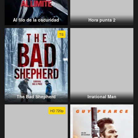
Al filo de la oscuridad
Hora punta 2
TS
The Bad Shepherd
Irrational Man
HD 720p