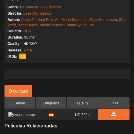
Genre:
Película de TV
,
Suspense
Director:
Jose Montesinos
Actors:
Angie Teodora Dick
,
AnnMarie Giaquinto
,
Evan Henderson
,
Gina
Vitori
,
Isaac Reyes
,
Nicola Posener
,
Tanya Lynne Lee
Country:
USA
Duration:
90 min
Quality:
HD 720P
Release:
2016
IMDb:
4.3
Download
Server
Language
Quality
Links
HD 720p
Películas Relacionadas