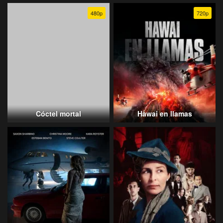
480p
720p
Cóctel mortal
Hawai en llamas