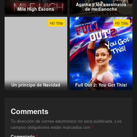
Agatha y los asesinatos
Mile High Escorts
de medianoche
HD 720p
HD 720p
Un príncipe de Navidad
Full Out 2: You Got This!
Comments
Tu dirección de correo electrónico no será publicada.
Los
campos obligatorios están marcados con
*
Comentario
*