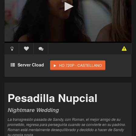
Acceso Requerido
Haz clic 3 veces en el botón para desbloquear este
Server Cload
HD 720P - CASTELLANO
reproductor
Clic 1 - Abrir primer enlace
Pesadilla Nupcial
Clics: 0/3
El acceso expira en 1 hora
Nightmare Wedding
La transgresión pasada de Sandy, con Roman, el mejor amigo de su
prometido, regresa para perseguirla cuando se convierte en su padrino.
Roman está mentalmente desequilibrado y decidido a hacer de Sandy
su propia novia.