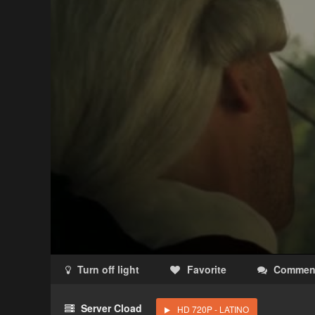
Turn off light
Favorite
Commen
Acceso Requerido
Server Cload
HD 720P - LATINO