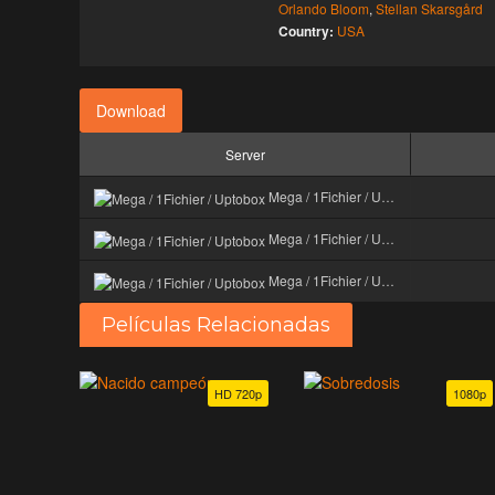
Orlando Bloom
,
Stellan Skarsgård
Country:
USA
Download
Server
Mega / 1Fichier / Uptobox
Mega / 1Fichier / Uptobox
Mega / 1Fichier / Uptobox
Películas Relacionadas
HD 720p
1080p