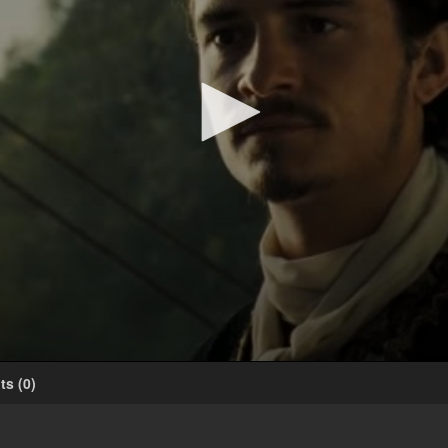
ts
(
0
)