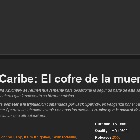
este
 Caribe: El cofre de la mue
para desarrollar la segunda parte de esta s
ira Knightley se reúnen nuevamente
enturas que fortalecerán su bizarra amistad.
, en venganza por el pa
rá someter a la tripulación comandada por Jack Sparrow
que Sparrow ha intentado evadir por todos los medios.
Lo único que le salvará de
s almas que allí colecciona.
Duration:
151 min
Quality:
HD 1080P
Johnny Depp
,
Keira Knightley
,
Kevin McNally
,
Release:
2006