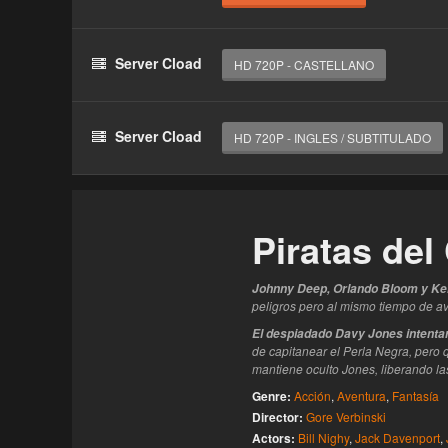
Haz clic 3 veces en el botón para desbloquear 
reproductor
Server Cload
HD 720P - CASTELLANO
Clic 1 - Abrir primer enlace
Clics: 0/3
Server Cload
HD 720P - INGLES / SUBTITULADO
El acceso expira en 1 hora
Piratas del
J
ohnny Deep, Orlando Bloom y Ke
peligros pero al mismo tiempo de av
El despiadado Davy Jones intenta
de capitanear el Perla Negra, pero 
mantiene oculto Jones, liberando la
Genre:
Acción
,
Aventura
,
Fantasía
Director:
Gore Verbinski
Actors:
Bill Nighy
,
Jack Davenport
,