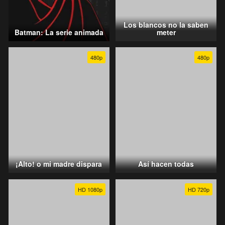
Los blancos no la saben
Batman: La serie animada
meter
480p
480p
¡Alto! o mi madre dispara
Así hacen todas
HD 1080p
HD 720p