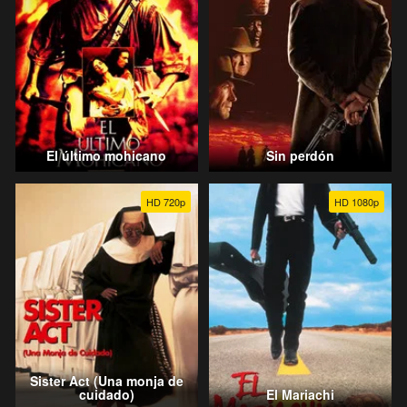
El último mohicano
Sin perdón
HD 720p
HD 1080p
Sister Act (Una monja de
cuidado)
El Mariachi