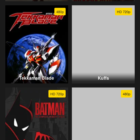
480p
HD 720p
Tekkaman Blade
Kuffs
HD 720p
480p