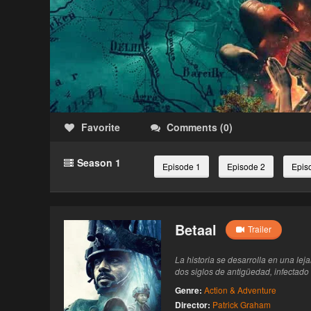
Favorite
Comments
(
0
)
Season 1
Episode 1
Episode 2
Epis
Betaal
Trailer
La historia se desarrolla en una le
dos siglos de antigüedad, infectad
Genre:
Action & Adventure
Director:
Patrick Graham