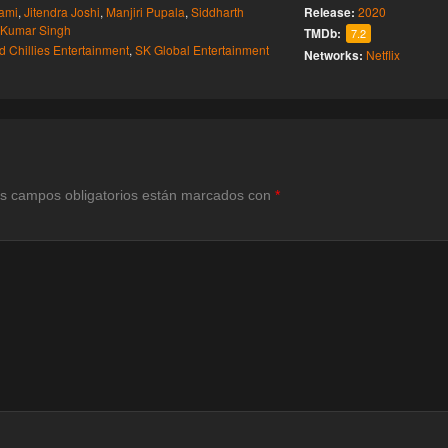
ami
,
Jitendra Joshi
,
Manjiri Pupala
,
Siddharth
Release:
2020
 Kumar Singh
TMDb:
7.2
 Chillies Entertainment
,
SK Global Entertainment
Networks:
Netflix
s campos obligatorios están marcados con
*