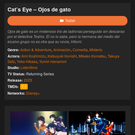
Cat’s Eye – Ojos de gato
Trailer
Ojos de gato es un misterioso trío de ladronas perseguido sin descanso
por el detective Toshio. Él no lo sabe, pero la hermana del medio del
elusivo grupo no es otra que su novia, Hitomi.
Genre:
Action & Adventure
,
Animación
,
Comedia
,
Misterio
Actors:
Ami Koshimizu
,
Katsuyuki Konishi
,
Mikako Komatsu
,
Takuya
Sato
,
Yoko Hikasa
,
Yumiri Hanamori
Studio:
Lidenfilms
TV Status:
Returning Series
Release:
2025
TMDb:
7.1
Networks:
Disney+