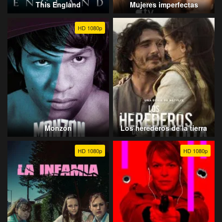
This England
Mujeres imperfectas
HD 1080p
Monzón
Los herederos de la tierra
HD 1080p
HD 1080p