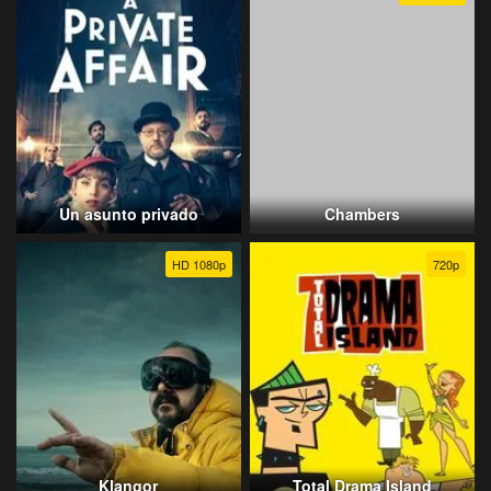
Un asunto privado
Chambers
HD 1080p
720p
Klangor
Total Drama Island