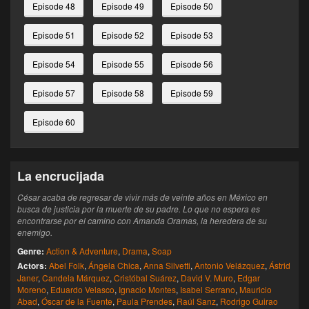
Episode 48
Episode 49
Episode 50
Episode 51
Episode 52
Episode 53
Episode 54
Episode 55
Episode 56
Episode 57
Episode 58
Episode 59
Episode 60
La encrucijada
César acaba de regresar de vivir más de veinte años en México en
busca de justicia por la muerte de su padre. Lo que no espera es
encontrarse por el camino con Amanda Oramas, la heredera de su
enemigo.
Genre:
Action & Adventure
,
Drama
,
Soap
Actors:
Abel Folk
,
Ángela Chica
,
Anna Silvetti
,
Antonio Velázquez
,
Ástrid
Janer
,
Candela Márquez
,
Cristóbal Suárez
,
David V. Muro
,
Edgar
Moreno
,
Eduardo Velasco
,
Ignacio Montes
,
Isabel Serrano
,
Mauricio
Abad
,
Óscar de la Fuente
,
Paula Prendes
,
Raúl Sanz
,
Rodrigo Guirao