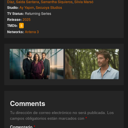
Díaz
,
Saida Santana
,
Samantha Siquieros
,
Silvia Marsó
Studio:
Ay Yapım
,
Secuoya Studios
TV Status:
Returning Series
Release:
2025
TMDb:
5
Networks:
Antena 3
Comments
Tu dirección de correo electrónico no será publicada.
Los
campos obligatorios están marcados con
*
Comentario
*