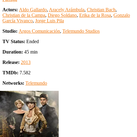
Actors:
Aldo Gallardo
,
Aracely Arámbula
,
Christian Bach
,
Christian de la Campa
,
Diego Soldano
,
Erika de la Rosa
,
Gonzalo
García Vivanco
,
Jorge Luis Pila
Studio:
Argos Comunicación
,
Telemundo Studios
TV Status:
Ended
Duration:
45 min
Release:
2013
TMDb:
7.582
Networks:
Telemundo