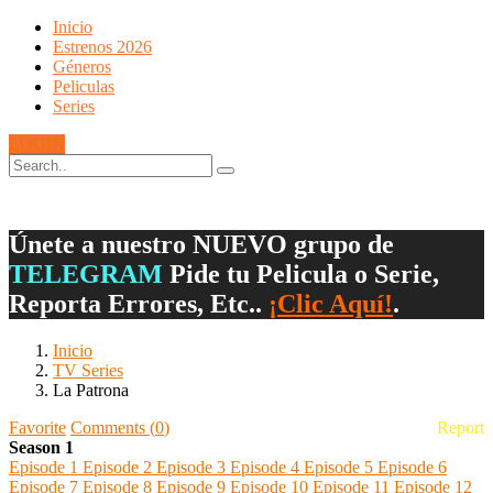
Inicio
Estrenos 2026
Géneros
Peliculas
Series
LOGIN
Únete a nuestro NUEVO grupo de
TELEGRAM
Pide tu Pelicula o Serie,
Reporta Errores, Etc..
¡Clic Aquí!
.
Inicio
TV Series
La Patrona
Favorite
Comments
(
0
)
Report
Season 1
Episode 1
Episode 2
Episode 3
Episode 4
Episode 5
Episode 6
Episode 7
Episode 8
Episode 9
Episode 10
Episode 11
Episode 12