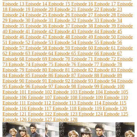
Episode 13
Episode 14
Episode 15
Episode 16
Episode 17
Episode
18
Episode 19
Episode 20
Episode 21
Episode 22
Episode 23
Episode 24
Episode 25
Episode 26
Episode 27
Episode 28
Episode
29
Episode 30
Episode 31
Episode 32
Episode 33
Episode 34
Episode 35
Episode 36
Episode 37
Episode 38
Episode 39
Episode
40
Episode 41
Episode 42
Episode 43
Episode 44
Episode 45
Episode 46
Episode 47
Episode 48
Episode 49
Episode 50
Episode
51
Episode 52
Episode 53
Episode 54
Episode 55
Episode 56
Episode 57
Episode 58
Episode 59
Episode 60
Episode 61
Episode
62
Episode 63
Episode 64
Episode 65
Episode 66
Episode 67
Episode 68
Episode 69
Episode 70
Episode 71
Episode 72
Episode
73
Episode 74
Episode 75
Episode 76
Episode 77
Episode 78
Episode 79
Episode 80
Episode 81
Episode 82
Episode 83
Episode
84
Episode 85
Episode 86
Episode 87
Episode 88
Episode 89
Episode 90
Episode 91
Episode 92
Episode 93
Episode 94
Episode
95
Episode 96
Episode 97
Episode 98
Episode 99
Episode 100
Episode 101
Episode 102
Episode 103
Episode 104
Episode 105
Episode 106
Episode 107
Episode 108
Episode 109
Episode 110
Episode 111
Episode 112
Episode 113
Episode 114
Episode 115
Episode 116
Episode 117
Episode 118
Episode 119
Episode 120
Episode 121
Episode 122
Episode 123
Episode 124
Episode 125
Episode 126
Episode 127
Episode 128