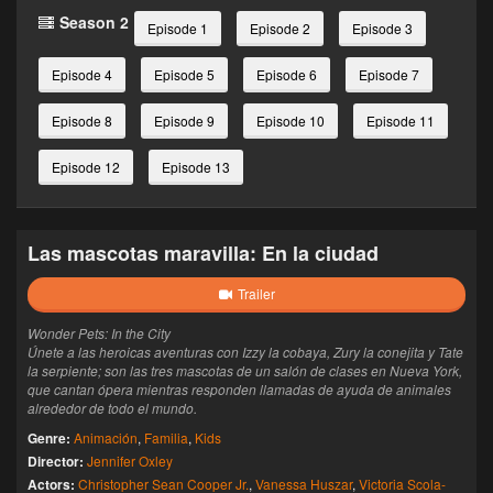
Season 2
Episode 1
Episode 2
Episode 3
Episode 4
Episode 5
Episode 6
Episode 7
Episode 8
Episode 9
Episode 10
Episode 11
Episode 12
Episode 13
Las mascotas maravilla: En la ciudad
Trailer
Wonder Pets: In the City
Únete a las heroicas aventuras con Izzy la cobaya, Zury la conejita y Tate
la serpiente; son las tres mascotas de un salón de clases en Nueva York,
que cantan ópera mientras responden llamadas de ayuda de animales
alrededor de todo el mundo.
Genre:
Animación
,
Familia
,
Kids
Director:
Jennifer Oxley
Actors:
Christopher Sean Cooper Jr.
,
Vanessa Huszar
,
Victoria Scola-