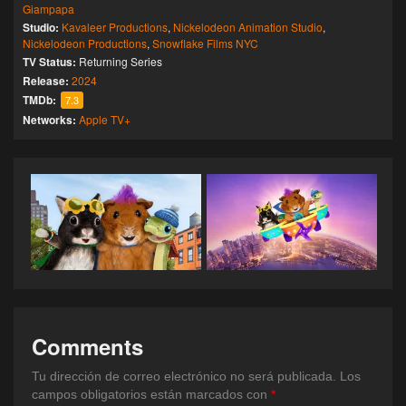
Giampapa
Studio:
Kavaleer Productions
,
Nickelodeon Animation Studio
,
Nickelodeon Productions
,
Snowflake Films NYC
TV Status:
Returning Series
Release:
2024
TMDb:
7.3
Networks:
Apple TV+
Comments
Tu dirección de correo electrónico no será publicada.
Los
campos obligatorios están marcados con
*