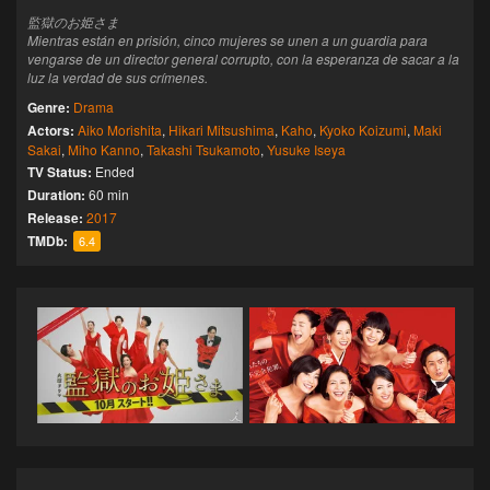
監獄のお姫さま
Mientras están en prisión, cinco mujeres se unen a un guardia para
vengarse de un director general corrupto, con la esperanza de sacar a la
luz la verdad de sus crímenes.
Genre:
Drama
Actors:
Aiko Morishita
,
Hikari Mitsushima
,
Kaho
,
Kyoko Koizumi
,
Maki
Sakai
,
Miho Kanno
,
Takashi Tsukamoto
,
Yusuke Iseya
TV Status:
Ended
Duration:
60 min
Release:
2017
TMDb:
6.4