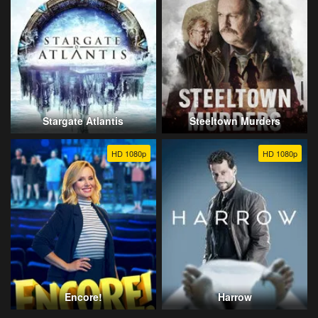
Stargate Atlantis
Steeltown Murders
HD 1080p
HD 1080p
Encore!
Harrow