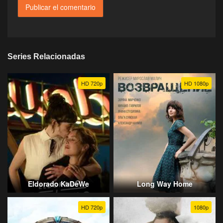
Series Relacionadas
HD 720p
HD 1080p
Eldorado KaDeWe
Long Way Home
HD 720p
1080p