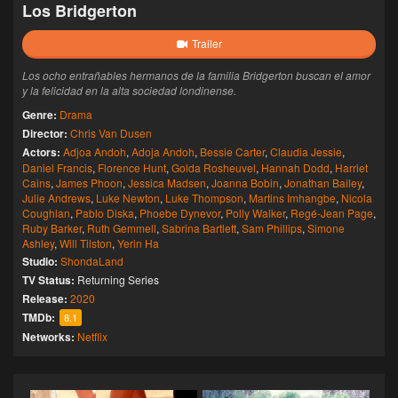
Los Bridgerton
Trailer
Los ocho entrañables hermanos de la familia Bridgerton buscan el amor
y la felicidad en la alta sociedad londinense.
Genre:
Drama
Director:
Chris Van Dusen
Actors:
Adjoa Andoh
,
Adoja Andoh
,
Bessie Carter
,
Claudia Jessie
,
Daniel Francis
,
Florence Hunt
,
Golda Rosheuvel
,
Hannah Dodd
,
Harriet
Cains
,
James Phoon
,
Jessica Madsen
,
Joanna Bobin
,
Jonathan Bailey
,
Julie Andrews
,
Luke Newton
,
Luke Thompson
,
Martins Imhangbe
,
Nicola
Coughlan
,
Pablo Diska
,
Phoebe Dynevor
,
Polly Walker
,
Regé-Jean Page
,
Ruby Barker
,
Ruth Gemmell
,
Sabrina Bartlett
,
Sam Phillips
,
Simone
Ashley
,
Will Tilston
,
Yerin Ha
Studio:
ShondaLand
TV Status:
Returning Series
Release:
2020
TMDb:
8.1
Networks:
Netflix