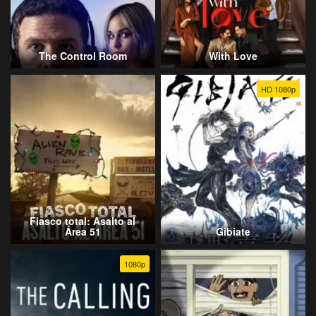
The Control Room
With Love
HD 1080p
Fiasco total: Asalto al
Área 51
Gibiate
1080p