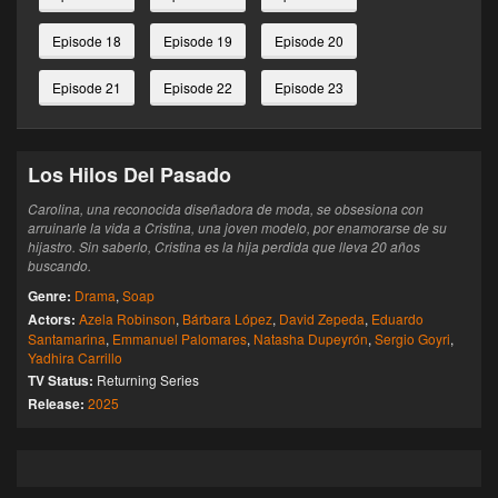
Episode 18
Episode 19
Episode 20
Episode 21
Episode 22
Episode 23
Los Hilos Del Pasado
Carolina, una reconocida diseñadora de moda, se obsesiona con
arruinarle la vida a Cristina, una joven modelo, por enamorarse de su
hijastro. Sin saberlo, Cristina es la hija perdida que lleva 20 años
buscando.
Genre:
Drama
,
Soap
Actors:
Azela Robinson
,
Bárbara López
,
David Zepeda
,
Eduardo
Santamarina
,
Emmanuel Palomares
,
Natasha Dupeyrón
,
Sergio Goyri
,
Yadhira Carrillo
TV Status:
Returning Series
Release:
2025