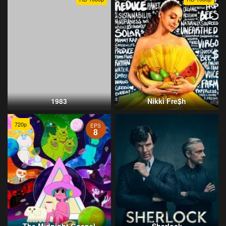
1983
Nikki Fre$h
720p
EPS
8