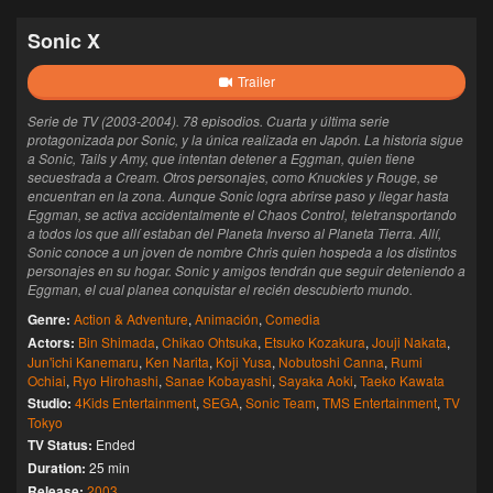
Sonic X
Trailer
Serie de TV (2003-2004). 78 episodios. Cuarta y última serie
protagonizada por Sonic, y la única realizada en Japón. La historia sigue
a Sonic, Tails y Amy, que intentan detener a Eggman, quien tiene
secuestrada a Cream. Otros personajes, como Knuckles y Rouge, se
encuentran en la zona. Aunque Sonic logra abrirse paso y llegar hasta
Eggman, se activa accidentalmente el Chaos Control, teletransportando
a todos los que allí estaban del Planeta Inverso al Planeta Tierra. Allí,
Sonic conoce a un joven de nombre Chris quien hospeda a los distintos
personajes en su hogar. Sonic y amigos tendrán que seguir deteniendo a
Eggman, el cual planea conquistar el recién descubierto mundo.
Genre:
Action & Adventure
,
Animación
,
Comedia
Actors:
Bin Shimada
,
Chikao Ohtsuka
,
Etsuko Kozakura
,
Jouji Nakata
,
Jun'ichi Kanemaru
,
Ken Narita
,
Koji Yusa
,
Nobutoshi Canna
,
Rumi
Ochiai
,
Ryo Hirohashi
,
Sanae Kobayashi
,
Sayaka Aoki
,
Taeko Kawata
Studio:
4Kids Entertainment
,
SEGA
,
Sonic Team
,
TMS Entertainment
,
TV
Tokyo
TV Status:
Ended
Duration:
25 min
Release:
2003