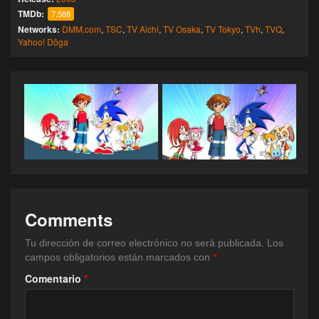
TMDb:
7.588
Networks:
DMM.com
,
TSC
,
TV Aichi
,
TV Osaka
,
TV Tokyo
,
TVh
,
TVQ
,
Yahoo! Dōga
Comments
Tu dirección de correo electrónico no será publicada.
Los
campos obligatorios están marcados con
*
Comentario
*