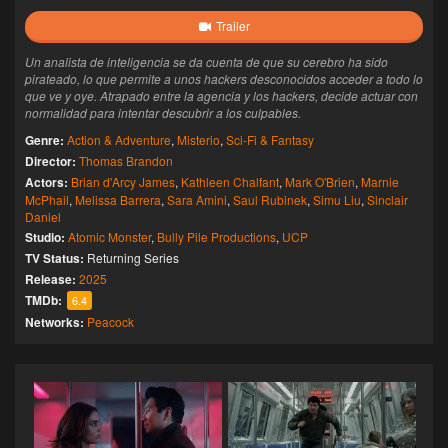
Trailer
Un analista de inteligencia se da cuenta de que su cerebro ha sido
pirateado, lo que permite a unos hackers desconocidos acceder a todo lo
que ve y oye. Atrapado entre la agencia y los hackers, decide actuar con
normalidad para intentar descubrir a los culpables.
Genre:
Action & Adventure
,
Misterio
,
Sci-Fi & Fantasy
Director:
Thomas Brandon
Actors:
Brian d'Arcy James
,
Kathleen Chalfant
,
Mark O'Brien
,
Marnie
McPhail
,
Melissa Barrera
,
Sara Amini
,
Saul Rubinek
,
Simu Liu
,
Sinclair
Daniel
Studio:
Atomic Monster
,
Bully Pile Productions
,
UCP
TV Status:
Returning Series
Release:
2025
TMDb:
6.4
Networks:
Peacock