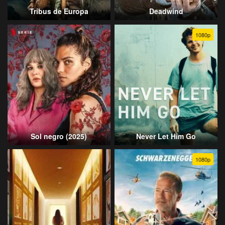
Tribus de Europa
Deadwind
1080p
Sol negro (2025)
Never Let Him Go
1080p