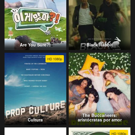
Are You Sure?!
Black Rabbit
HD 1080p
The Buccaneers:
Cultura
aristócratas por amor
HD 1080p