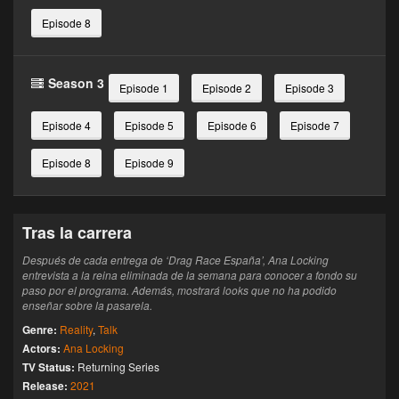
Episode 8
Season 3
Episode 1
Episode 2
Episode 3
Episode 4
Episode 5
Episode 6
Episode 7
Episode 8
Episode 9
Tras la carrera
Después de cada entrega de ‘Drag Race España’, Ana Locking
entrevista a la reina eliminada de la semana para conocer a fondo su
paso por el programa. Además, mostrará looks que no ha podido
enseñar sobre la pasarela.
Genre:
Reality
,
Talk
Actors:
Ana Locking
TV Status:
Returning Series
Release:
2021