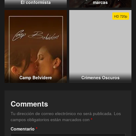
El conformista
marcas
HD 720p
Camp Belvidere
Crímenes Oscuros
Comments
Tu dirección de correo electrónico no será publicada.
Los
campos obligatorios están marcados con
*
Comentario
*