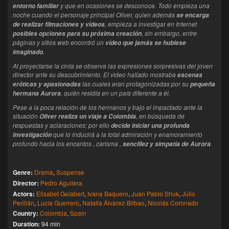
y que en ocasiones se desconoce. Todo empieza una
entorno familiar
noche cuando el personaje principal Oliver, quien además
se encarga
, empieza a investigar en Internet
de realizar filmaciones y vídeos
, sin embargo, entre
posibles opciones para su próxima creación
páginas y sitios web encontró un
vídeo que jamás se hubiese
.
imaginado
Al proyectarse la cinta se observa las expresiones sorpresivas del joven
director ante su descubrimiento. El video hallado mostraba
escenas
las cuales eran protagonizadas por su
eróticas y apasionadas
pequeña
, quién residía en un país diferente a él.
hermana Aurora
Pese a la poca relación de los hermanos y bajo el impactado ante la
situación
, en búsqueda de
Oliver realiza un viaje a Colombia
respuestas y aclaraciones; por ello
decide iniciar una profunda
que lo inducirá a la total admiración y enamoramiento
investigación
profundo hacia los encantos , carisma ,
.
sencillez y simpatía de Aurora
Genre:
Drama
,
Suspense
Director:
Pedro Aguilera
Actors:
Elisabet Gelabert
,
Ivana Baquero
,
Juan Pablo Shuk
,
Julio
Perillán
,
Lucía Guerrero
,
Natalia Álvarez-Bilbao
,
Nicolás Coronado
Country:
Colombia
,
Spain
Duration:
94 min