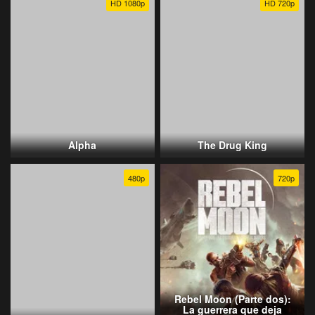
HD 1080p
HD 720p
Alpha
The Drug King
480p
720p
Rebel Moon (Parte dos):
La guerrera que deja