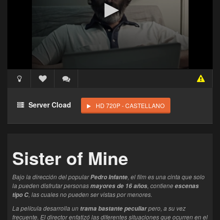
Acceso Requerido
Haz clic 3 veces en el botón para desbloquear este
Server Cload
HD 720P - CASTELLANO
reproductor
Clic 1 - Abrir primer enlace
Sister of Mine
Clics: 0/3
El acceso expira en 1 hora
Bajo la dirección del popular
, el film es una cinta que solo
Pedro Infante
la pueden disfrutar personas
, contiene
mayores de 16 años
escenas
, las cuales no pueden ser vistas por menores.
tipo C
La película desarrolla un
pero, a su vez
trama bastante peculiar
frecuente. El director enfatizó las diferentes situaciones que ocurren en el