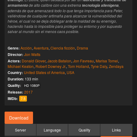
de alto calibre con una extrema
,
armamento
tecnología alienígena
además de que amenazará todo lo que tenga importancia para Peter,
valiéndose de cualquier artimaña para alcanzar la vulnerabilidad del
héroe, el cual no se deja doblegar ante la maldad de su enemigo,
haciendo hasta lo imposible para proteger su entorno y por supuesto
salvar al mundo sin el menos caos posible.
Genre:
Acción
,
Aventura
,
Ciencia ficción
,
Drama
Director:
Jon Watts
Actors:
Donald Glover
,
Jacob Batalon
,
Jon Favreau
,
Marisa Tomei
,
Michael Keaton
,
Robert Downey Jr.
,
Tom Holland
,
Tyne Daly
,
Zendaya
Country:
United States of America
,
USA
Duration:
133 min
Quality:
HD 1080P
Release:
2017
IMDb:
7.5
Download
Server
Language
Quality
Links