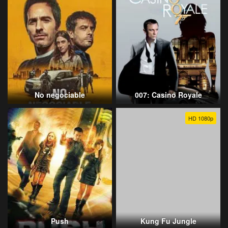
No negociable
007: Casino Royale
HD 1080p
Push
Kung Fu Jungle