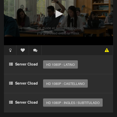
reproductor
Clic 1 - Abrir primer enlace
Clics: 0/3
El acceso expira en 1 hora
Acceso Requerido
Haz clic 3 veces en el botón para desbloquear este
Server Cload
HD 1080P - LATINO
reproductor
Clic 1 - Abrir primer enlace
Server Cload
HD 1080P - CASTELLANO
Clics: 0/3
El acceso expira en 1 hora
Server Cload
HD 1080P - INGLES / SUBTITULADO