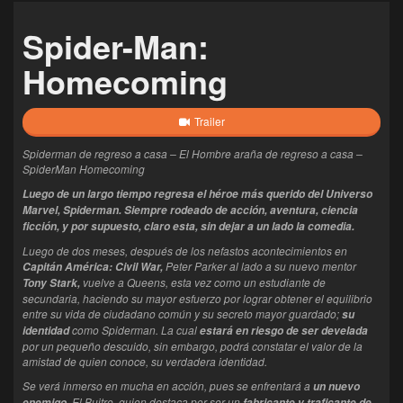
Spider-Man:
Homecoming
Trailer
Spiderman de regreso a casa – El Hombre araña de regreso a casa –
SpiderMan Homecoming
Luego de un largo tiempo regresa el héroe más querido del Universo
Marvel, Spiderman. Siempre rodeado de acción, aventura, ciencia
ficción, y por supuesto, claro esta, sin dejar a un lado la comedia.
Luego de dos meses, después de los nefastos acontecimientos en
Peter Parker al lado a su nuevo mentor
Capitán
América
: Civil War,
vuelve a Queens, esta vez como un estudiante de
Tony Stark,
secundaria, haciendo su mayor esfuerzo por lograr obtener el equilibrio
entre su vida de ciudadano común y su secreto mayor guardado;
su
como Spiderman. La cual
identidad
estará en riesgo de ser develada
por un pequeño descuido, sin embargo, podrá constatar el valor de la
amistad de quien conoce, su verdadera identidad.
Se verá inmerso en mucha en acción, pues se enfrentará a
un nuevo
, El Buitre, quien destaca por ser un
enemigo
fabricante y traficante de