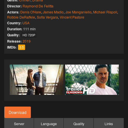
Genre:
Director:
Raymond De Felitta
Actors:
Denis O'Hare
,
James Madio
,
Joe Manganiello
,
Michael Rispoli
,
Robbie DeRaffele
,
Sofía Vergara
,
Vincent Pastore
Country:
USA
Duration:
111 min
Quality:
HD 720P
Release:
2019
IMDb:
5.5
Download
Server
Language
Quality
Links