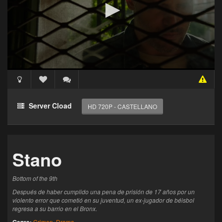
Acceso Requerido
Haz clic 3 veces en el botón para desbloquear este
Server Cload
HD 720P - CASTELLANO
reproductor
Clic 1 - Abrir primer enlace
Stano
Clics: 0/3
El acceso expira en 1 hora
Bottom of the 9th
Después de haber cumplido una pena de prisión de 17 años por un
violento error que cometió en su juventud, un ex-jugador de béisbol
regresa a su barrio en el Bronx.
Crimen
,
Drama