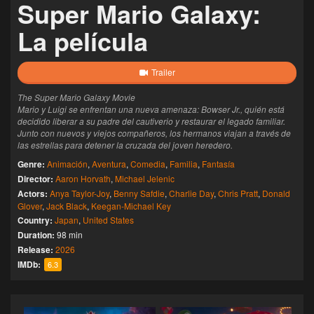
Super Mario Galaxy:
La película
Trailer
The Super Mario Galaxy Movie
Mario y Luigi se enfrentan una nueva amenaza: Bowser Jr., quién está
decidido liberar a su padre del cautiverio y restaurar el legado familiar.
Junto con nuevos y viejos compañeros, los hermanos viajan a través de
las estrellas para detener la cruzada del joven heredero.
Genre:
Animación
,
Aventura
,
Comedia
,
Familia
,
Fantasía
Director:
Aaron Horvath
,
Michael Jelenic
Actors:
Anya Taylor-Joy
,
Benny Safdie
,
Charlie Day
,
Chris Pratt
,
Donald
Glover
,
Jack Black
,
Keegan-Michael Key
Country:
Japan
,
United States
Duration:
98 min
Release:
2026
IMDb:
6.3