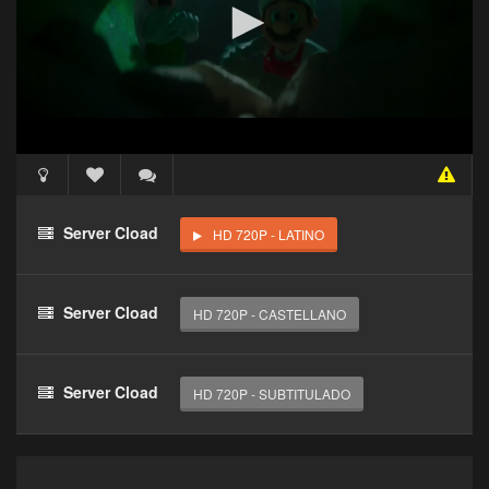
Acceso Requerido
Haz clic 3 veces en el botón para desbloquear este
Server Cload
HD 720P - LATINO
reproductor
Clic 1 - Abrir primer enlace
Server Cload
HD 720P - CASTELLANO
Clics: 0/3
El acceso expira en 1 hora
Server Cload
HD 720P - SUBTITULADO