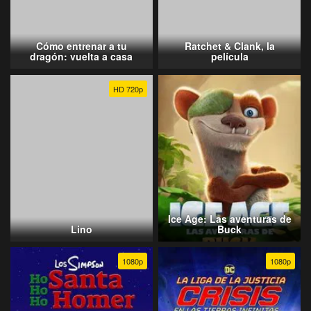
Cómo entrenar a tu
Ratchet & Clank, la
dragón: vuelta a casa
película
HD 720p
Ice Age: Las aventuras de
Lino
Buck
1080p
1080p