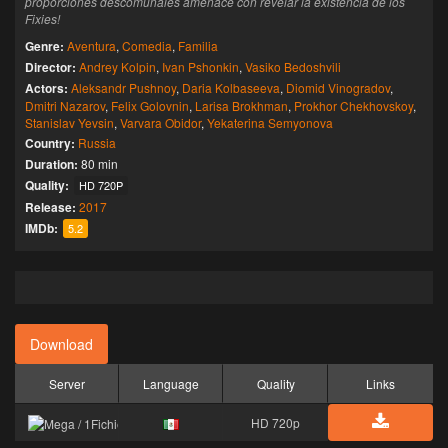
proporciones descomunales amenace con revelar la existencia de los
Fixies!
Genre:
Aventura
,
Comedia
,
Familia
Director:
Andrey Kolpin
,
Ivan Pshonkin
,
Vasiko Bedoshvili
Actors:
Aleksandr Pushnoy
,
Daria Kolbaseeva
,
Diomid Vinogradov
,
Dmitri Nazarov
,
Felix Golovnin
,
Larisa Brokhman
,
Prokhor Chekhovskoy
,
Stanislav Yevsin
,
Varvara Obidor
,
Yekaterina Semyonova
Country:
Russia
Duration:
80 min
Quality:
HD 720P
Release:
2017
IMDb:
5.2
Download
Server
Language
Quality
Links
HD 720p