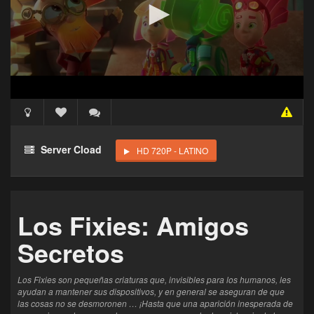
Acceso Requerido
Haz clic 3 veces en el botón para desbloquear este
Server Cload
HD 720P - LATINO
reproductor
Clic 1 - Abrir primer enlace
Los Fixies: Amigos
Clics: 0/3
Secretos
El acceso expira en 1 hora
Los Fixies son pequeñas criaturas que, invisibles para los humanos, les
ayudan a mantener sus dispositivos, y en general se aseguran de que
las cosas no se desmoronen … ¡Hasta que una aparición inesperada de