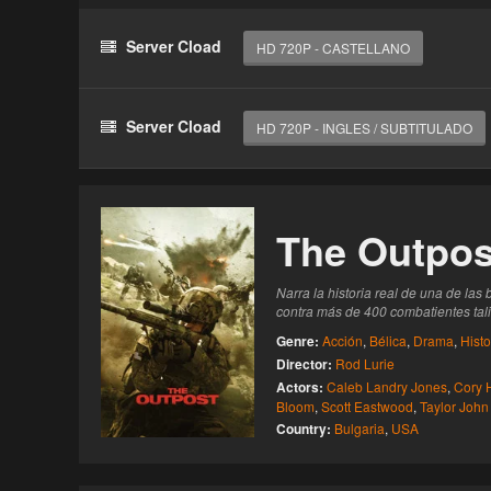
Acceso Requerido
Server Cload
HD 720P - CASTELLANO
Haz clic 3 veces en el botón para desbloquear 
reproductor
Server Cload
HD 720P - INGLES / SUBTITULADO
Clic 1 - Abrir primer enlace
Clics: 0/3
El acceso expira en 1 hora
The Outpos
Narra la historia real de una de la
contra más de 400 combatientes tali
Genre:
Acción
,
Bélica
,
Drama
,
Histo
Director:
Rod Lurie
Actors:
Caleb Landry Jones
,
Cory H
Bloom
,
Scott Eastwood
,
Taylor John
Country:
Bulgaria
,
USA