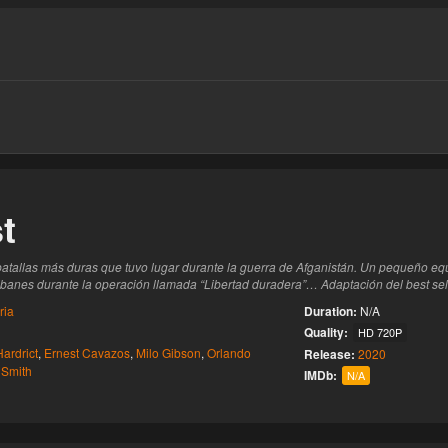
este
t
s batallas más duras que tuvo lugar durante la guerra de Afganistán. Un pequeño 
banes durante la operación llamada “Libertad duradera”… Adaptación del best sell
ria
Duration:
N/A
Quality:
HD 720P
ardrict
,
Ernest Cavazos
,
Milo Gibson
,
Orlando
Release:
2020
 Smith
IMDb:
N/A