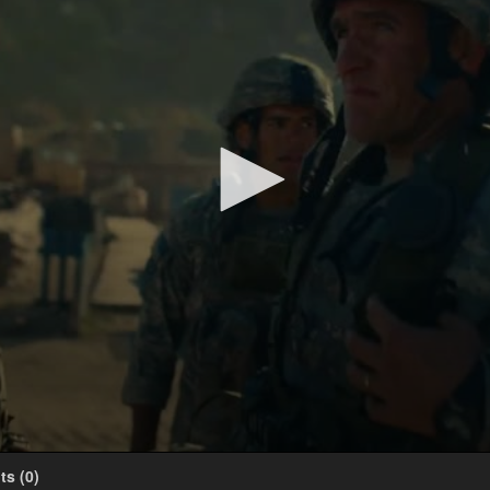
este
ts
(
0
)