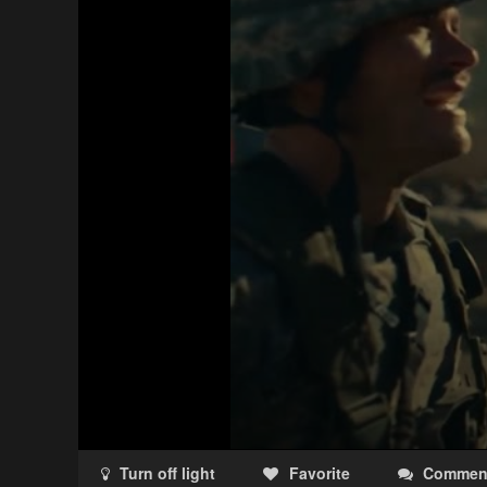
Haz clic 3 veces en el botón para desbloquear 
reproductor
Clic 1 - Abrir primer enlace
Clics: 0/3
El acceso expira en 1 hora
Turn off light
Favorite
Commen