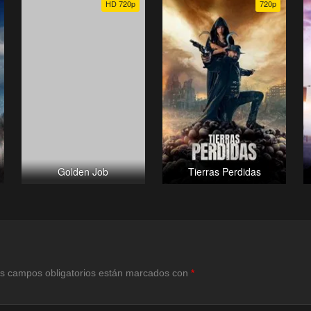
HD 720p
720p
Golden Job
Tierras Perdidas
s campos obligatorios están marcados con
*