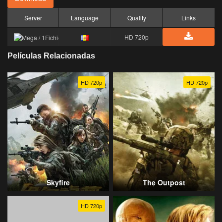
Server
Language
Quality
Links
HD 720p
Películas Relacionadas
HD 720p
HD 720p
Skyfire
The Outpost
HD 720p