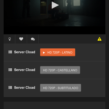
Acceso Requerido
Haz clic 3 veces en el botón para desbloquear este
Server Cload
HD 720P - LATINO
reproductor
Clic 1 - Abrir primer enlace
Server Cload
HD 720P - CASTELLANO
Clics: 0/3
El acceso expira en 1 hora
Server Cload
HD 720P - SUBTITULADO