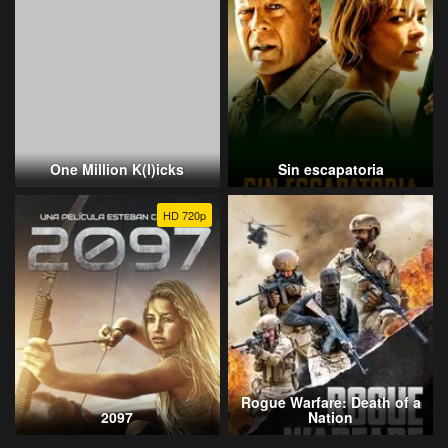
One Million K(l)icks
Sin escapatoria
HD 720p
Rogue Warfare: Death of a
2097
Nation