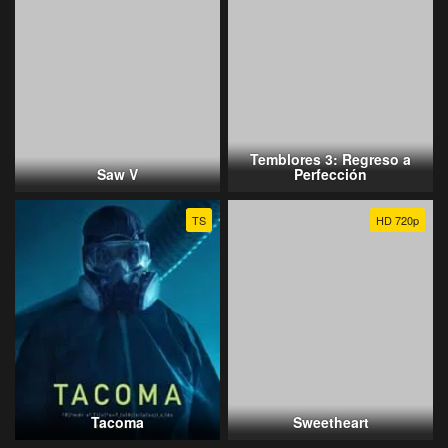
Temblores 3: Regreso a
Saw V
Perfección
TS
HD 720p
Tacoma
Sweetheart