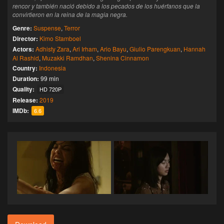
rencor y también nació debido a los pecados de los huérfanos que la
convirtieron en la reina de la magia negra.
Genre:
Suspense
,
Terror
Director:
Kimo Stamboel
Actors:
Adhisty Zara
,
Ari Irham
,
Ario Bayu
,
Giulio Parengkuan
,
Hannah
Al Rashid
,
Muzakki Ramdhan
,
Shenina Cinnamon
Country:
Indonesia
Duration:
99 min
Quality:
HD 720P
Release:
2019
IMDb:
6.6