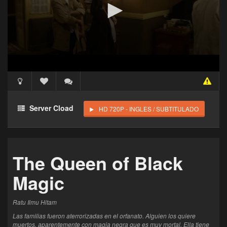
Acceso Requerido
Haz clic 3 veces en el botón para desbloquear este
Server Cload
HD 720P - INGLES / SUBTITULADO
reproductor
Clic 1 - Abrir primer enlace
The Queen of Black
Clics: 0/3
Magic
El acceso expira en 1 hora
Ratu Ilmu Hitam
Las familias fueron aterrorizadas en el orfanato. Alguien los quiere
muertos, aparentemente con magia negra que es muy mortal. Ella tiene