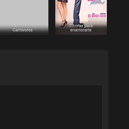
7 horas para
Carnivores
enamorarte