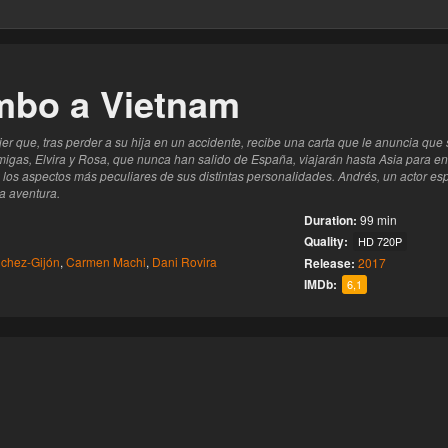
este
umbo a Vietnam
r que, tras perder a su hija en un accidente, recibe una carta que le anuncia que
as, Elvira y Rosa, que nunca han salido de España, viajarán hasta Asia para enco
los aspectos más peculiares de sus distintas personalidades. Andrés, un actor esp
la aventura.
Duration:
99 min
Quality:
HD 720P
nchez-Gijón
,
Carmen Machi
,
Dani Rovira
Release:
2017
IMDb:
6,1