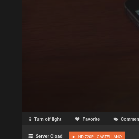
Turn off light
Favorite
Commen
Acceso Requerido
Server Cload
HD 720P - CASTELLANO