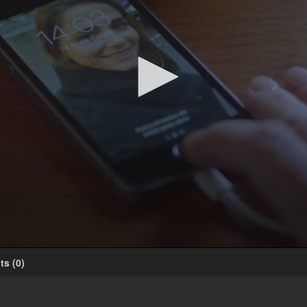
ts
(
0
)