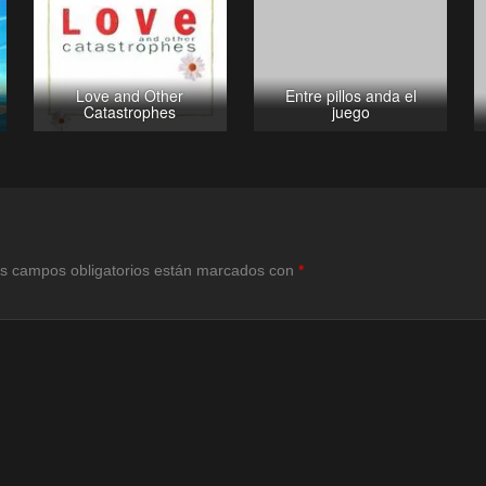
Love and Other
Entre pillos anda el
Catastrophes
juego
s campos obligatorios están marcados con
*