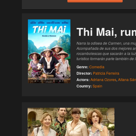
Haz clic 3 veces en el botón para desbloquear 
reproductor
Clic 1 - Abrir primer enlace
Thi Mai, r
Clics: 0/3
Narra la odisea de Carmen, una muje
El acceso expira en 1 hora
Acompañada de sus dos mejores amig
rocambolescas que sacarán a la luz 
turístico formarán parte también de 
Genre:
Comedia
Director:
Patricia Ferreira
Actors:
Adriana Ozores
,
Aitana Sá
Country:
Spain