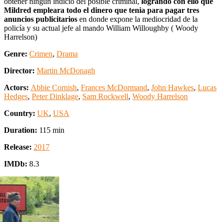
obtener ningún indicio del posible criminal,
logrando con ello que
Mildred empleara todo el dinero que tenia para pagar tres
anuncios publicitarios
en donde expone la mediocridad de la
policía y su actual jefe al mando William Willoughby ( Woody
Harrelson)
Genre:
Crimen
,
Drama
Director:
Martin McDonagh
Actors:
Abbie Cornish
,
Frances McDormand
,
John Hawkes
,
Lucas
Hedges
,
Peter Dinklage
,
Sam Rockwell
,
Woody Harrelson
Country:
UK
,
USA
Duration:
115 min
Release:
2017
IMDb:
8.3