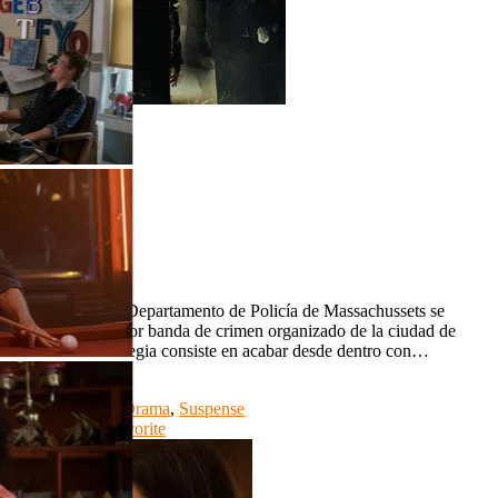
HD 720p
Infiltrados
Infiltrados
HD 720p
IMDb: 8.5
2006
151 min
The departed El Departamento de Policía de Massachussets se
enfrenta a la mayor banda de crimen organizado de la ciudad de
Boston. La estrategia consiste en acabar desde dentro con…
Country:
USA
Genre:
Crimen
,
Drama
,
Suspense
Watch Movie
Favorite