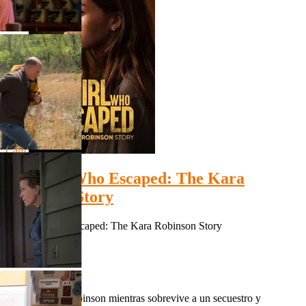
Cam
The Girl Who Escaped: The Kara
Robinson Story
The Girl Who Escaped: The Kara Robinson Story
Cam
IMDb: N/A
N/A
N/A
Sigue a Kara Robinson mientras sobrevive a un secuestro y