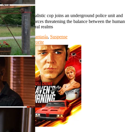
N/A
第九分局 An idealistic cop joins an underground police unit and
battles ghoulish forces threatening the balance between the human
and the supernatural realms
Genre:
Crimen
,
Fantasía
,
Suspense
Watch Movie
Favorite
1080p | Cast