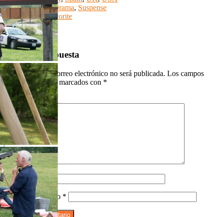
Genre:
Crimen
,
Drama
,
Suspense
Watch Movie
Favorite
Comments
Deja una respuesta
Tu dirección de correo electrónico no será publicada.
Los campos
obligatorios están marcados con
*
Comentario
*
Nombre
*
Correo electrónico
*