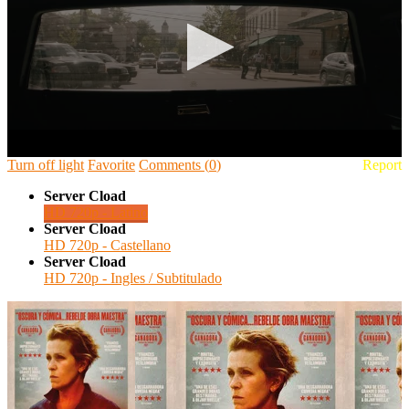
Turn off light
Favorite
Comments
(
0
)
Report
🔒 Acceso Requerido
Server Cload
HD 720p - Latino
Haz clic 3 veces en el botón para desbloquear este
Server Cload
reproductor
HD 720p - Castellano
Server Cload
Clic 1 - Abrir primer enlace
HD 720p - Ingles / Subtitulado
Clics: 0/3
⏰ El acceso expira en 1 hora