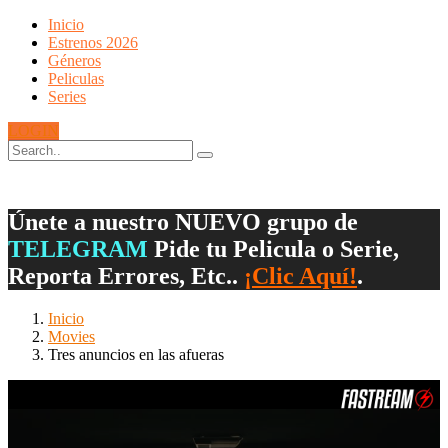
Inicio
Estrenos 2026
Géneros
Peliculas
Series
LOGIN
Únete a nuestro NUEVO grupo de
TELEGRAM
Pide tu Pelicula o Serie,
Reporta Errores, Etc..
¡Clic Aquí!
.
Inicio
Movies
Tres anuncios en las afueras