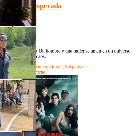
Huida desesperada
Huida desesperada
1080p | Cast
IMDb: N/A
N/A
N/A
Heaven’s Burning Un hombre y una mujer se aman en un universo
de violencia y de caos.
Genre:
Acción
,
Crimen
,
Drama
,
Suspense
Watch Movie
Favorite