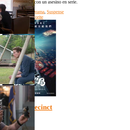
finalmente acaba con un asesino en serie.
Genre:
Crimen
,
Drama
,
Suspense
Watch Movie
Favorite
The 9th Precinct
The 9th Precinct
IMDb: N/A
N/A