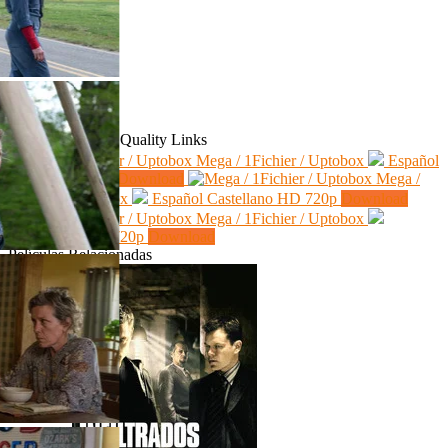
Download
Server
Language
Quality
Links
Mega / 1Fichier / Uptobox
Español
Latino
HD 720p
Download
Mega /
1Fichier / Uptobox
Español Castellano
HD 720p
Download
Mega / 1Fichier / Uptobox
Subtitulado
HD 720p
Download
Películas Relacionadas