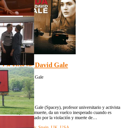
HD 1080p
La vida de David Gale
La vida de David Gale
HD 1080p
IMDb: 7.6
2003
130 min
La vida de David Gale (Spacey), profesor universitario y activista
contra la pena de muerte, da un vuelco inesperado cuando es
acusado y condenado por la violación y muerte de…
Country:
Germany
,
Spain
,
UK
,
USA