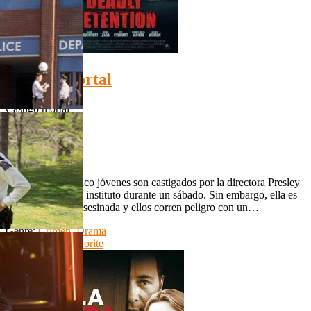
HD 720p
Castigo mortal
Castigo mortal
HD 720p
IMDb: N/A
N/A
N/A
The Detained Cinco jóvenes son castigados por la directora Presley
para trabajar en el instituto durante un sábado. Sin embargo, ella es
misteriosamente asesinada y ellos corren peligro con un…
Genre:
Crimen
,
Drama
Watch Movie
Favorite