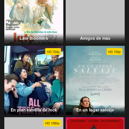
Late Bloomers
Amigos de más
HD 720p
HD 720p
En plan estrella de rock
En un lugar salvaje
HD 1080p