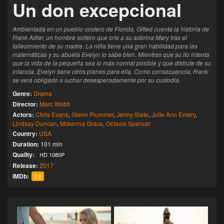
Un don excepcional
Ambientada en un pueblo costero de Florida, Gifted cuenta la historia de
Frank Adler, un hombre soltero que cría a su sobrina Mary tras el
fallecimiento de su madre. La niña tiene una gran habilidad para las
matemáticas y su abuela Evelyn lo sabe bien. Mientras que su tío intenta
que la vida de la pequeña sea lo más normal posible y que disfrute de su
infancia, Evelyn tiene otros planes para ella. Como consecuencia, Frank
se verá obligado a luchar desesperadamente por su custodia.
Genre:
Drama
Director:
Marc Webb
Actors:
Chris Evans
,
Glenn Plummer
,
Jenny Slate
,
Julie Ann Emery
,
Lindsay Duncan
,
Mckenna Grace
,
Octavia Spencer
Country:
USA
Duration:
101 min
Quality:
HD 1080P
Release:
2017
IMDb:
7.6