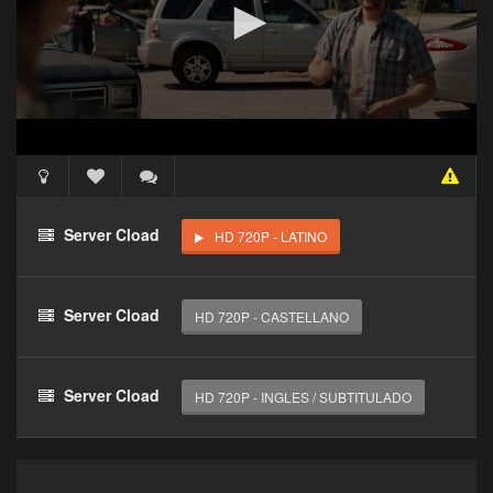
Acceso Requerido
Haz clic 3 veces en el botón para desbloquear este
Server Cload
HD 720P - LATINO
reproductor
Clic 1 - Abrir primer enlace
Server Cload
HD 720P - CASTELLANO
Clics: 0/3
El acceso expira en 1 hora
Server Cload
HD 720P - INGLES / SUBTITULADO