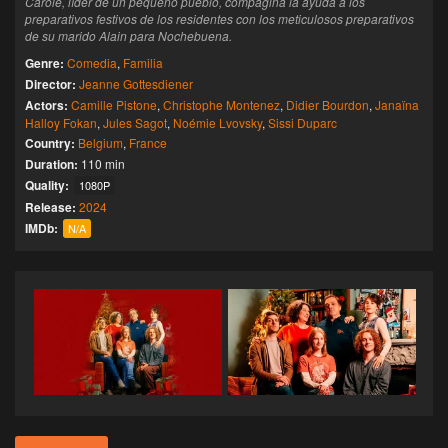
Carole, líder de un pequeño pueblo, compagina la ayuda a los
preparativos festivos de los residentes con los meticulosos preparativos
de su marido Alain para Nochebuena.
Genre:
Comedia
,
Familia
Director:
Jeanne Gottesdiener
Actors:
Camille Pistone
,
Christophe Montenez
,
Didier Bourdon
,
Janaïna
Halloy Fokan
,
Jules Sagot
,
Noémie Lvovsky
,
Sissi Duparc
Country:
Belgium
,
France
Duration:
110 min
Quality:
1080P
Release:
2024
IMDb:
N/A