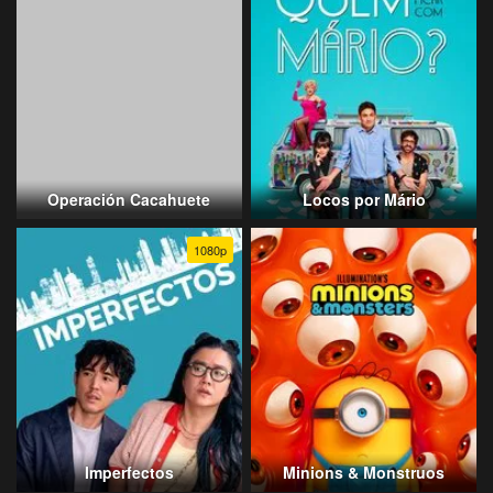
Operación Cacahuete
Locos por Mário
1080p
Imperfectos
Minions & Monstruos