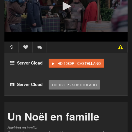
Acceso Requerido
Haz clic 3 veces en el botón para desbloquear este
Server Cload
HD 1080P - CASTELLANO
reproductor
Clic 1 - Abrir primer enlace
Server Cload
HD 1080P - SUBTITULADO
Clics: 0/3
El acceso expira en 1 hora
Un Noël en famille
Navidad en familia