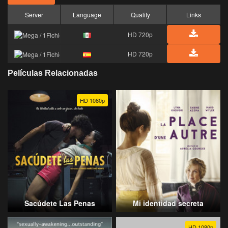
Server
Language
Quality
Links
HD 720p
HD 720p
Películas Relacionadas
HD 1080p
Sacúdete Las Penas
Mi identidad secreta
HD 1080p