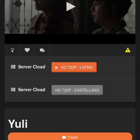
Acceso Requerido
Haz clic 3 veces en el botón para desbloquear este
Server Cload
HD 720P - LATINO
reproductor
Clic 1 - Abrir primer enlace
Server Cload
HD 720P - CASTELLANO
Clics: 0/3
El acceso expira en 1 hora
Yuli
Trailer