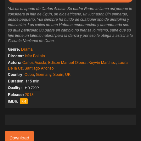
Yuli es el apodo de Carlos Acosta. Su padre Pedro le llama así porque le
considera el hijo de Ogún, un dios africano, un luchador. Sin embargo,
desde pequeño, Yuli siempre ha huido de cualquier tipo de disciplina y
educación. Las calles de una Habana empobrecida y abandonada son
su aula particular. Su padre en cambio no piensa lo mismo, sabe que su
hijo tiene un talento natural para la danza y por eso le obliga a asistir a la
Escuela Nacional de Cuba.
Genre:
Drama
Director:
Icíar Bollaín
Actors:
Carlos Acosta
,
Edison Manuel Olbera
,
Keyvin Martínez
,
Laura
De la Uz
,
Santiago Alfonso
Country:
Cuba
,
Germany
,
Spain
,
UK
Duration:
115 min
Quality:
HD 720P
Release:
2018
IMDb:
7.4
Download