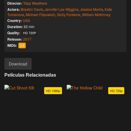
Director:
Tripp Weathers
Actors:
Braxton Davis
,
Jennifer Lee Wiggins
,
Jessica Morris
,
Kate
Tumanova
,
Michael Filipowich
,
Sicily Fontaine
,
William McKinney
Country:
USA
Duration:
92 min
Quality:
HD 720P
Release:
2017
IMDb:
2.9
Download
Películas Relacionadas
HD 1080p
HD 720p