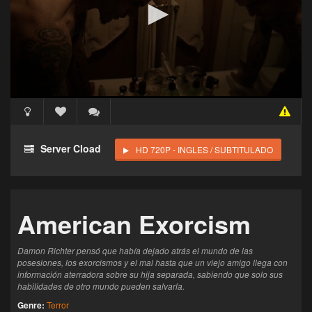
Acceso Requerido
Haz clic 3 veces en el botón para desbloquear este
Server Cload
HD 720P - INGLES / SUBTITULADO
reproductor
Clic 1 - Abrir primer enlace
American Exorcism
Clics: 0/3
El acceso expira en 1 hora
Damon Richter pensó que había dejado atrás el mundo de las
posesiones, los exorcismos y el mal hasta que un viejo amigo llega con
información aterradora sobre su hija separada, sabiendo que solo sus
habilidades de otro mundo pueden salvarla.
Genre:
Terror